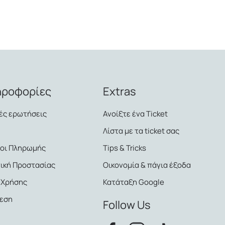
ηροφορίες
Extras
ές ερωτήσεις
Ανοίξτε ένα Τicket
Λίστα με τα ticket σας
οι Πληρωμής
Tips & Tricks
τική Προστασίας
Οικονομία & πάγια έξοδα
 Χρήσης
Κατάταξη Google
εση
Follow Us