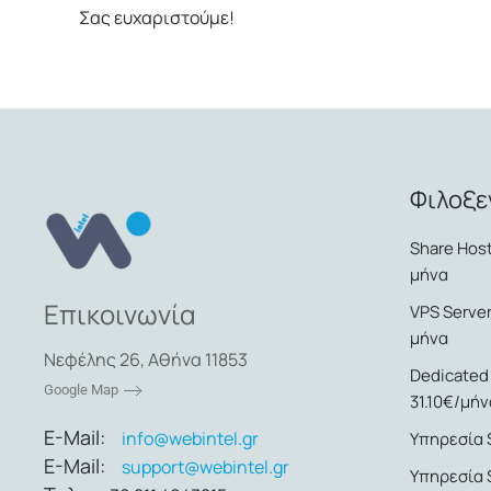
Σας ευχαριστούμε!
Φιλοξε
Share Host
μήνα
Επικοινωνία
VPS Server
μήνα
Νεφέλης 26, Αθήνα 11853
Dedicated
Google Map
31.10€/μήν
E-Mail:
info@webintel.gr
Υπηρεσία S
E-Mail:
support@webintel.gr
Υπηρεσία 